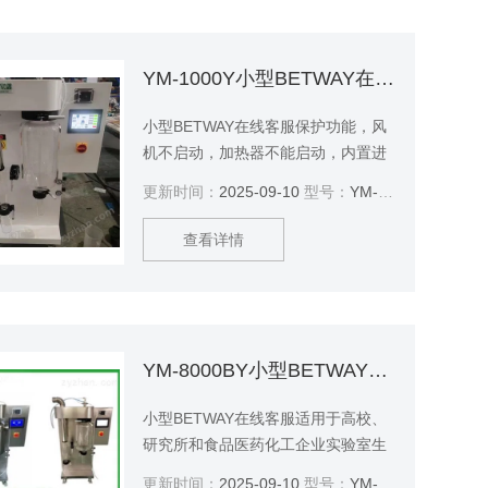
瞬间受热，故这些活性材料在干燥后
仍维持其活性成份不变。
YM-1000Y小型BETWAY在线客服
小型BETWAY在线客服保护功能，风
机不启动，加热器不能启动，内置进
口全无油空压机，噪音小于50db，配
更新时间：
2025-09-10
型号：
YM-1000Y
备进风口过滤器，以确保样品纯净。
干燥后的产品，颗粒度均匀，95%以
查看详情
上的干粉在同一颗粒度。
YM-8000BY小型BETWAY在线客服
小型BETWAY在线客服适用于高校、
研究所和食品医药化工企业实验室生
产微量颗粒粉末，对所有溶液如乳浊
更新时间：
2025-09-10
型号：
YM-8000BY