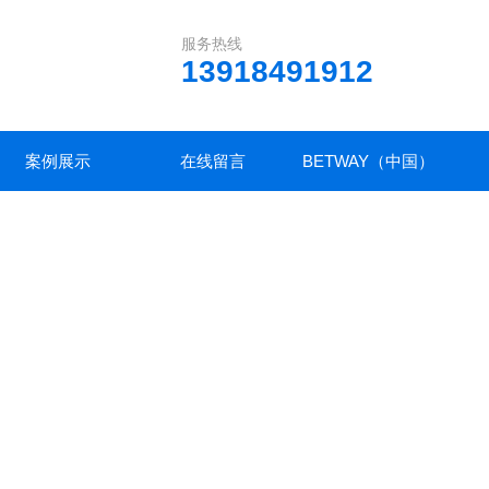
服务热线
13918491912
案例展示
在线留言
BETWAY（中国）