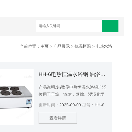
当前位置：
主页
>
产品展示
>
低温恒温
>
电热水浴
HH-6电热恒温水浴锅 油浴锅/水浴锅
产品说明:$n数显电热恒温水浴锅广泛
位用于干燥、浓缩，蒸馏、浸渍化学
试剂，浸渍药品和生物制品， 也可用
更新时间：
2025-09-09
型号：
HH-6
于水浴恒温加热和其它温度试验，是
生物、遗传、病毒、水产、环保、医
查看详情
药、卫生、生化实验室、分析室教育
科研的*工具。