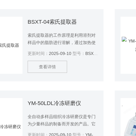
BSXT-04索氏提取器
索氏提取器的工作原理是利用溶剂对
样品中的脂肪进行溶解，通过加热使
溶剂沸腾，从而将脂肪提取出来。提
更新时间：
2025-09-10
型号：
BSXT-04
取过程中，溶剂在提取瓶中沸腾，产
生的蒸汽通过冷凝器冷凝后回到提取
查看详情
瓶中，形成回流。这种回流使得溶剂
与样品充分接触，从而提高提取效
率。
YM-50LDL冷冻研磨仪
全自动多样品组织冷冻研磨仪是专门
为少量样品的制备而开发的产品。它
只需几秒钟就能达到粉末的混合和均
更新时间：
2025-09-10
型号：
YM-50LDL