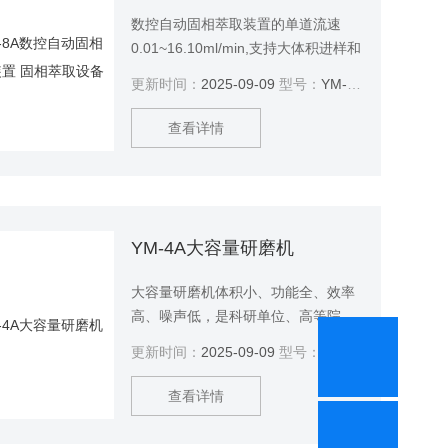
数控自动固相萃取装置的单道流速
0.01~16.10ml/min,支持大体积进样和
正压洗脱，避免交叉污染
更新时间：
2025-09-09
型号：
YM-8A
查看详情
YM-4A大容量研磨机
大容量研磨机体积小、功能全、效率
高、噪声低，是科研单位、高等院
校、企业实验室获取研究试样（每次
更新时间：
2025-09-09
型号：
YM-4A
实验可同时获得四个样品）的理想设
备，配用真空球磨罐，可在真空状态
查看详情
下磨制试样。