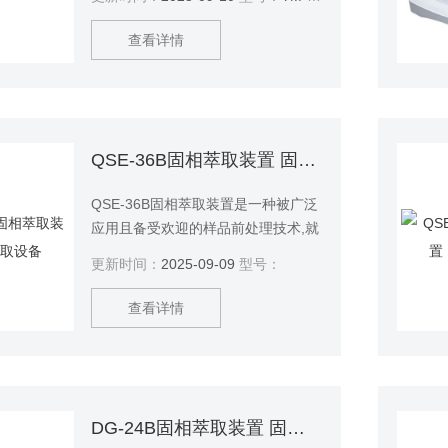
样化。$n 它同样适用于生物细胞的破
壁和DNA/RNA的萃取。高超的性能和
查看详情
灵活性确保了在实验的地位。
QSE-36B固相萃取装置 固相萃取设备
QSE-36B固相萃取装置是一种被广泛
应用且备受欢迎的样品前处理技术,就
是利用固体吸附剂将液体样品中的目
更新时间：
2025-09-09
型号：
标化合物吸附,与样品的基体和干扰化
合物分离,然后再用洗脱液洗脱或加热
查看详情
解吸附,达到分离和富集目标化合物的
目的。
DG-24B固相萃取装置 固相萃取设备