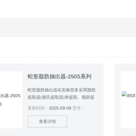
蛇形脂肪抽出器-250S系列
蛇形脂肪抽出器在实验室多采用脂肪
提取器(索氏提取器)来提取、脂肪提
取器(如图所示) 就是利用溶剂回流及
更新时间：
2025-09-09
型号：
虹吸原理，使固体物质连续不断地被
纯溶剂萃取，既节约溶利萃取效率又
查看详情
高。萃取前先将固体物质研碎，以增
加固液接触的面积。