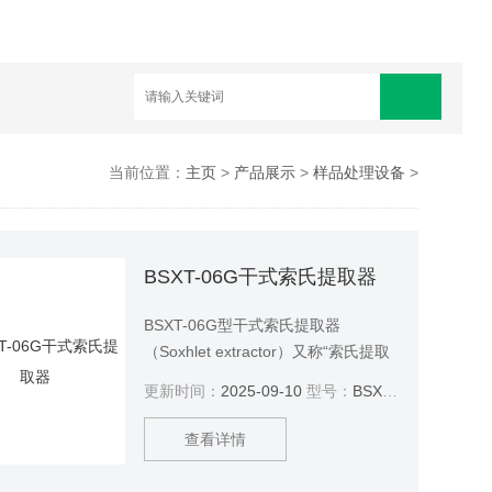
当前位置：
主页
>
产品展示
>
样品处理设备
>
BSXT-06G干式索氏提取器
BSXT-06G型干式索氏提取器
（Soxhlet extractor）又称“索氏提取
仪、脂肪抽取器或脂肪抽出器”、脂肪
更新时间：
2025-09-10
型号：
BSXT-06G
测定仪、主要由加热抽提，溶剂回收
和冷却三大部分组成。操作时可以根
查看详情
据试剂沸点和环境温度不同而调节加
热温度，可独立控制每个样品温度。