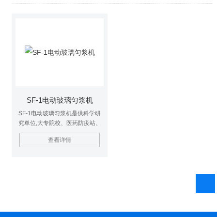
SF-1电动玻璃匀浆机
SF-1电动玻璃匀浆机是供科学研
究单位,大专院校、医药防疫站、
餐饮行业、重工业、农业、环境卫
查看详情
生保护,森林保护等部门实验室进
行细碎、匀化、乳化、分散、强烈
搅拌、润温、溶解有机物或无机物
等作用。