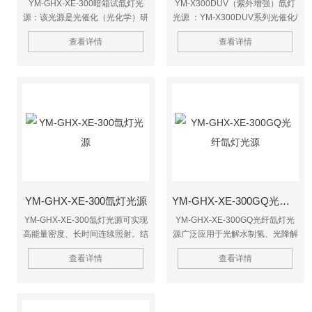
YM-GHX-XE-300暗箱试氙灯光
YM-X300DUV（紫外增强）氙灯
源：该光源是光催化（光化学）研
光源 ：YM-X300DUV系列光催化/
究级光源。广泛应用于光解水制
光解水制氢氙灯光源，是针对光催
查看详情
查看详情
氢、光降解污染物、各类模拟日光
化应用的研究级的氙灯光源。光源
可见光加速实验、各类模拟日光紫
内部安装300W 高压短弧氙灯，在
外波段加速实验等研究领域。
高频高压激发下形成弧光放电。
YM-GHX-XE-300氙灯光源
YM-GHX-XE-300GQ光纤氙灯光源
YM-GHX-XE-300氙灯光源可实现
YM-GHX-XE-300GQ光纤氙灯光
高能量密度、长时间连续照射。结
源广泛应用于光解水制氢、光降解
合各种滤光片可实现多种的组合手
污染物、各类模拟日光可见光加速
查看详情
查看详情
段，实现窄波段的催化剂改进效果
实验、各类模拟日光紫外波段加速
评价及宽带通总体催化效果评价。
实验等研究领域。