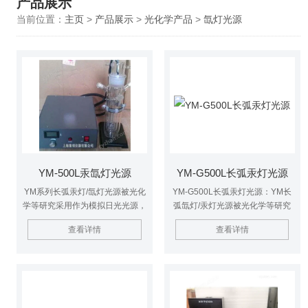
产品展示
当前位置：
主页
>
产品展示
>
光化学产品
>
氙灯光源
YM-500L汞氙灯光源
YM-G500L长弧汞灯光源
YM系列长弧汞灯/氙灯光源被光化
YM-G500L长弧汞灯光源：YM长
学等研究采用作为模拟日光光源，
弧氙灯/汞灯光源被光化学等研究
兼容汞灯和氙灯，操作简单。灯管
采用作为模拟日光光源，兼容氙灯
查看详情
查看详情
采用优质石英管材，显色性佳，发
和汞灯，操作简单。
光效率高，可单端引线（常用），
也可双端引线。稳压电源稳定性
好，灯管发出的光和太阳光光谱很
接近，适合作为紫外区和可见区的
光源，长弧氙灯、氙灯分别应用可