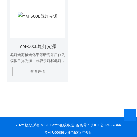
YM-500L氙灯光源
氙灯光源被光化学等研究采用作为
模拟日光光源，兼容汞灯和氙灯，
操作简单。灯管采用进口石英管
查看详情
材，显色性佳，发光效率高，可单
端引线（常用），也可双端引线。
稳压电源稳定性好，灯管发出的光
和太阳光光谱很接近，适合作为紫
外区和可见区的光源，长弧氙灯、
氙灯分别应用可见光、紫外光下的
光化学、光催化、光降解污染物、
光化学合成等研究领域的探索阶段
研究。
2025 版权所有 © BETWAY在线客服 备案号：
沪ICP备13024346
号-4
GoogleSitemap
管理登陆