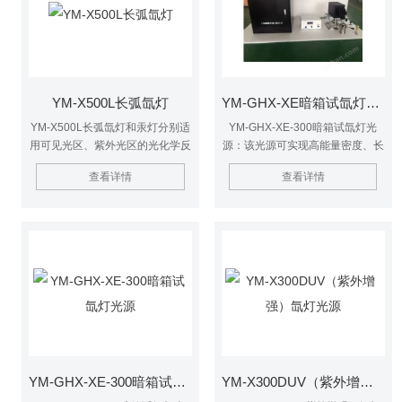
见光、紫外光下的光化学、光催
化、光降解污染物、光化学合成等
研究领域的探索阶段研究。该光源
配套灵活、可长时间连续照射。汞
氙灯光源
YM-X500L长弧氙灯
YM-GHX-XE暗箱试氙灯光源
YM-X500L长弧氙灯和汞灯分别适
YM-GHX-XE-300暗箱试氙灯光
用可见光区、紫外光区的光化学反
源：该光源可实现高能量密度、长
应、光催化、光降解污染物、光降
时间连续照射。结合各种滤光片可
查看详情
查看详情
解有害气体等。
实现多种的组合手段，实现窄波段
的催化剂改进效果评价及宽带通总
体催化效果评价。
YM-GHX-XE-300暗箱试氙灯光源
YM-X300DUV（紫外增强）氙灯光源