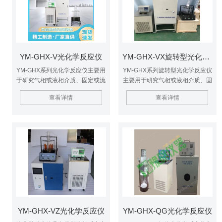
以及生命科学等研究领域
学等研究领域
YM-GHX-V光化学反应仪
YM-GHX-VX旋转型光化学反应仪
YM-GHX系列光化学反应仪主要用
YM-GHX系列旋转型光化学反应仪
于研究气相或液相介质、固定或流
主要用于研究气相或液相介质、固
动体系、紫外光或模拟可见光照、
定或流动体系、紫外光或模拟可见
查看详情
查看详情
以及反应容器是否负载TiO2光催
光照、以及反应容器是否负载
化剂等条件下的光化学反应。具有
TiO2光催化剂等条件下的光化学
提供分析反应产物和自由基的样品
反应。具有提供分析反应产物和自
由基的样品，测定反应动力学常
数，测定量子产率等功能，广泛应
用化学合成、环境保护以及生命科
学等研究领域。
YM-GHX-VZ光化学反应仪
YM-GHX-QG光化学反应仪