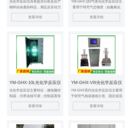
光化学反应仪具有提供分析反应产
YM-GHX-QG气体光化学反应仪主
物和自由基的样品，测定反应动力
要用于研究气态物质（如氮氧化
学常数，测定量子产率等功能，广
物、硫氧化物、烃类和其它有机物
查看详情
查看详情
泛应用化学合成、环境保护以及生
等）和固相表面的光化学变化，也
命科学等研究领域。
可用于研究气体小颗粒固体的光化
学变化。
YM-GHX-10L光化学反应仪
YM-GHX-VIII光化学反应仪
光化学反应仪主要特征：微电脑控
YM-GHX系列光化学反应仪主要用
制器，功率连续可调；控制器置有
于研究气相或液相介质、固定或流
电流表和电压表，便于观察电流和
动体系、紫外光或模拟可见光照、
查看详情
查看详情
电压变化；机箱内置有温度保护传
以及反应容器是否负载TiO2光催
感器，箱内温度过高启动断电保
化剂等条件下的光化学反应。具有
护；有微电脑定时器，可分步定
提供分析反应产物和自由基的样
时；内照式光源，受光充分。
品，测定反应动力学常数，测定量