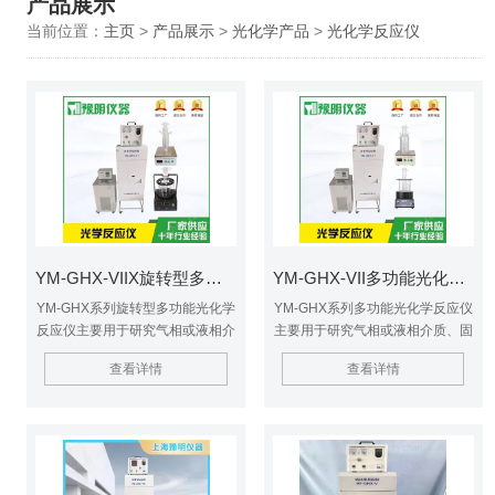
产品展示
当前位置：
主页
>
产品展示
>
光化学产品
>
光化学反应仪
YM-GHX-VIIX旋转型多功能光化学反应仪
YM-GHX-VII多功能光化学反应仪
YM-GHX系列旋转型多功能光化学
YM-GHX系列多功能光化学反应仪
反应仪主要用于研究气相或液相介
主要用于研究气相或液相介质、固
质、固定或流动体系、紫外光或模
定或流动体系、紫外光或模拟可见
查看详情
查看详情
拟可见光照、$n以及反应容器是
光照、以及反应容器是否负载
否负载TiO2光催化剂等条件下的
TiO2光催化剂等条件下的光化学
光化学反应。具有提供分析反应产
反应。具有提供分析反应产物和自
物和自由基的样品，$n测定反应
由基的样品，测定反应动力学常
动力学常数，测定量子产率等功
数，测定量子产率等功能，广泛应
能，广泛应用化学合成、环境保护
用化学合成、环境保护以及生命科