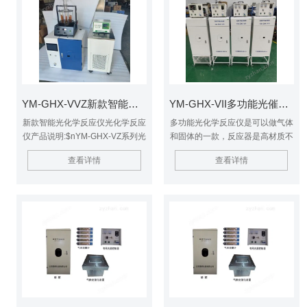
子产率等功能，广泛应用化学合
成、环境保护以及生命科学等研究
领域。
YM-GHX-VVZ新款智能光化学反应仪
YM-GHX-VII多功能光催化反应器
新款智能光化学反应仪光化学反应
多功能光化学反应仪是可以做气体
仪产品说明:$nYM-GHX-VZ系列光
和固体的一款，反应器是高材质不
化学反应仪是在上海交通大学，华
锈钢，耐腐蚀性强，里面能通多种
查看详情
查看详情
东理工大学多名教授的技术支撑下
气体，反应器上方装有石英玻璃，
研发成功，主要用于研究气相或液
透光性强，光源是在反应器上方垂
相介质、固定或流动体系、紫外光
直照射。多功能光催化反应器
或模拟可见光照、以及反应容器是
否负载TiO2光催化剂等条件下的
光化学反应。具有提供分析反应产
物和自由基的样品，测定反应动力
学常数，测定量子产率等功能，广
泛应用化学合成、环境保护以及生
命科学等研究领域。