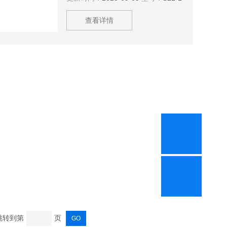
查看详情
 跳转到第
页