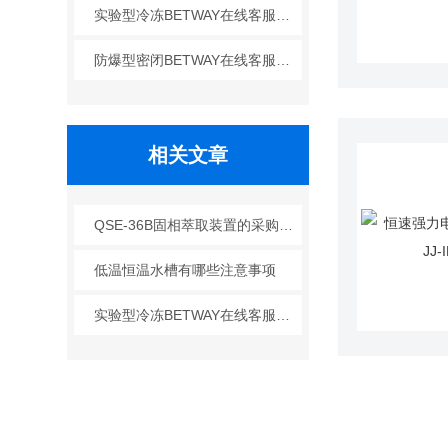
实验型冷冻BETWAY在线客服的工艺原理
防爆型密闭BETWAY在线客服的广泛应用
相关文章
QSE-36B固相萃取装置的采购指南
低温恒温水槽有哪些注意事项
实验型冷冻BETWAY在线客服专为热敏物料精心开发而成