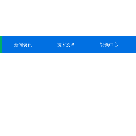
新闻资讯
技术文章
视频中心