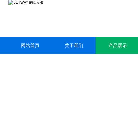
网站首页
关于我们
产品展示