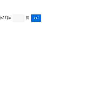
 跳转到第
页