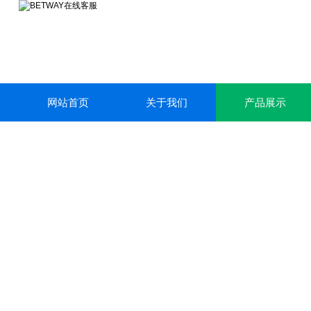
网站首页
关于我们
产品展示