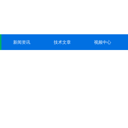
新闻资讯
技术文章
视频中心