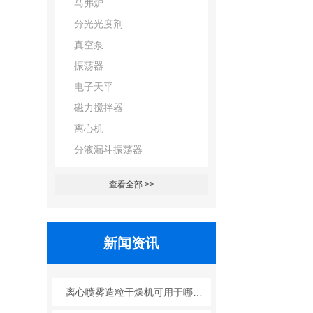
马弗炉
分光光度剂
真空泵
振荡器
电子天平
磁力搅拌器
离心机
分液漏斗振荡器
查看全部 >>
新闻资讯
离心喷雾造粒干燥机可用于哪些行业？